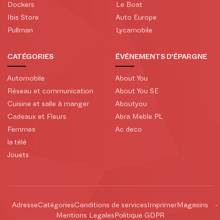
Dockers
Le Boat
Ibis Store
Auto Europe
Pullman
Lycamobile
CATÉGORIES
ÉVÉNEMENTS D'ÉPARGNE
Automobile
About You
Réseau et communication
About You SE
Cuisine et salle à manger
Aboutyou
Cadeaux et Fleurs
Abra Meble PL
Femmes
Ac deco
la télé
Jouets
Adresse
Catégories
Conditions de services
Imprimer
Magasins
Mentions Legales
Politique GDPR