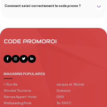
Comment saisir correctement le code promo ?
MAGASINS POPULAIRES
I-Run.Be
Jacquie et Michel
Mondial Tourisme
Granions
Nemea Appart Hotel
GNV
MaXpeedingRods
Ter SNFC