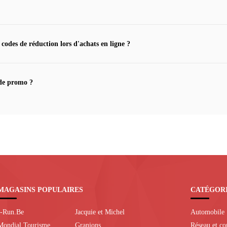
 codes de réduction lors d'achats en ligne ?
de promo ?
MAGASINS POPULAIRES
CATÉGOR
I-Run.Be
Jacquie et Michel
Automobile
Mondial Tourisme
Granions
Réseau et c