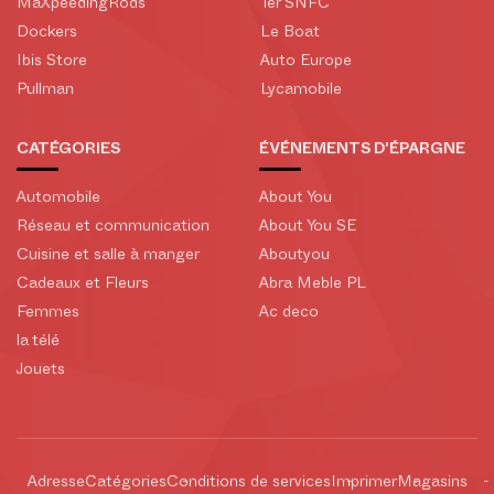
MaXpeedingRods
Ter SNFC
Dockers
Le Boat
Ibis Store
Auto Europe
Pullman
Lycamobile
CATÉGORIES
ÉVÉNEMENTS D'ÉPARGNE
Automobile
About You
Réseau et communication
About You SE
Cuisine et salle à manger
Aboutyou
Cadeaux et Fleurs
Abra Meble PL
Femmes
Ac deco
la télé
Jouets
Adresse
Catégories
Conditions de services
Imprimer
Magasins