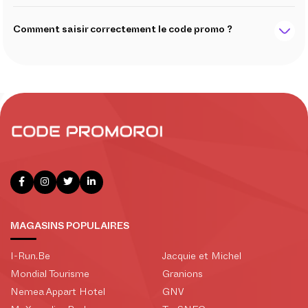
Comment saisir correctement le code promo ?
MAGASINS POPULAIRES
I-Run.Be
Jacquie et Michel
Mondial Tourisme
Granions
Nemea Appart Hotel
GNV