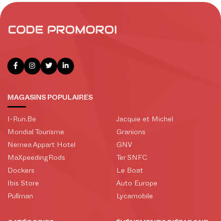
MAGASINS POPULAIRES
I-Run.Be
Jacquie et Michel
Mondial Tourisme
Granions
Nemea Appart Hotel
GNV
MaXpeedingRods
Ter SNFC
Dockers
Le Boat
Ibis Store
Auto Europe
Pullman
Lycamobile