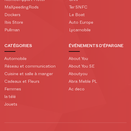
Nemea Appart Hotel
GNV
MaXpeedingRods
Ter SNFC
Dockers
Le Boat
Ibis Store
Auto Europe
Pullman
Lycamobile
CATÉGORIES
ÉVÉNEMENTS D'ÉPARGNE
Automobile
About You
Réseau et communication
About You SE
Cuisine et salle à manger
Aboutyou
Cadeaux et Fleurs
Abra Meble PL
Femmes
Ac deco
la télé
Jouets