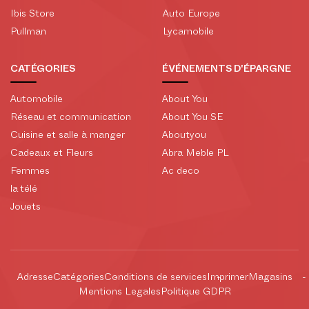
Ibis Store
Auto Europe
Pullman
Lycamobile
CATÉGORIES
ÉVÉNEMENTS D'ÉPARGNE
Automobile
About You
Réseau et communication
About You SE
Cuisine et salle à manger
Aboutyou
Cadeaux et Fleurs
Abra Meble PL
Femmes
Ac deco
la télé
Jouets
Adresse
Catégories
Conditions de services
Imprimer
Magasins
Mentions Legales
Politique GDPR