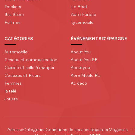
Dockers
Le Boat
Ibis Store
Auto Europe
Pullman
Lycamobile
CATÉGORIES
ÉVÉNEMENTS D'ÉPARGNE
Automobile
About You
Réseau et communication
About You SE
Cuisine et salle à manger
Aboutyou
Cadeaux et Fleurs
Abra Meble PL
Femmes
Ac deco
la télé
Jouets
Adresse
Catégories
Conditions de services
Imprimer
Magasins