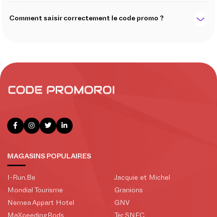
Comment saisir correctement le code promo ?
MAGASINS POPULAIRES
I-Run.Be
Jacquie et Michel
Mondial Tourisme
Granions
Nemea Appart Hotel
GNV
MaXpeedingRods
Ter SNFC