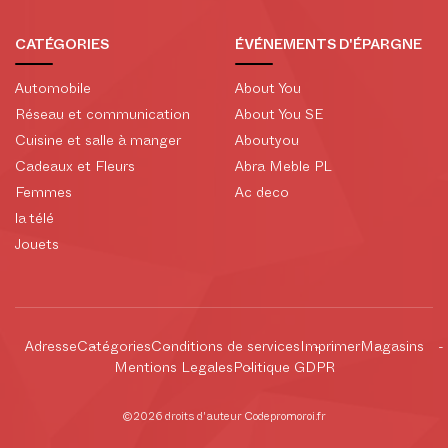
CATÉGORIES
ÉVÉNEMENTS D'ÉPARGNE
Automobile
About You
Réseau et communication
About You SE
Cuisine et salle à manger
Aboutyou
Cadeaux et Fleurs
Abra Meble PL
Femmes
Ac deco
la télé
Jouets
Adresse
Catégories
Conditions de services
Imprimer
Magasins
Mentions Legales
Politique GDPR
©2026 droits d'auteur Codepromoroi.fr