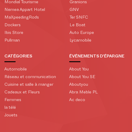
Mondial Tourisme
Granions
Nemea Appart Hotel
GNV
MaXpeedingRods
Ter SNFC
Dockers
Le Boat
Ibis Store
Auto Europe
Pullman
Lycamobile
CATÉGORIES
ÉVÉNEMENTS D'ÉPARGNE
Automobile
About You
Réseau et communication
About You SE
Cuisine et salle à manger
Aboutyou
Cadeaux et Fleurs
Abra Meble PL
Femmes
Ac deco
la télé
Jouets