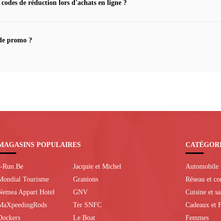
 codes de réduction lors d'achats en ligne ?
de promo ?
MAGASINS POPULAIRES
CATÉGOR
I-Run.Be
Jacquie et Michel
Automobile
Mondial Tourisme
Granions
Réseau et c
Nemea Appart Hotel
GNV
Cuisine et s
MaXpeedingRods
Ter SNFC
Cadeaux et F
Dockers
Le Boat
Femmes