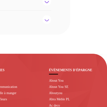
IES
ÉVÉNEMENTS D'ÉPARGNE
About You
ommunication
About You SE
alle à manger
Aboutyou
leurs
Abra Meble PL
Ac deco