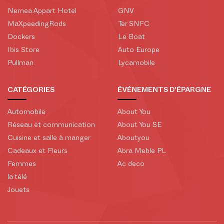
Nemea Appart Hotel
GNV
MaXpeedingRods
Ter SNFC
Dockers
Le Boat
Ibis Store
Auto Europe
Pullman
Lycamobile
CATÉGORIES
ÉVÉNEMENTS D'ÉPARGNE
Automobile
About You
Réseau et communication
About You SE
Cuisine et salle à manger
Aboutyou
Cadeaux et Fleurs
Abra Meble PL
Femmes
Ac deco
la télé
Jouets