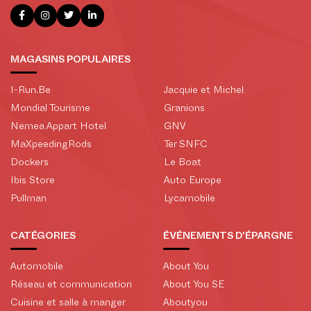
MAGASINS POPULAIRES
I-Run.Be
Jacquie et Michel
Mondial Tourisme
Granions
Nemea Appart Hotel
GNV
MaXpeedingRods
Ter SNFC
Dockers
Le Boat
Ibis Store
Auto Europe
Pullman
Lycamobile
CATÉGORIES
ÉVÉNEMENTS D'ÉPARGNE
Automobile
About You
Réseau et communication
About You SE
Cuisine et salle à manger
Aboutyou