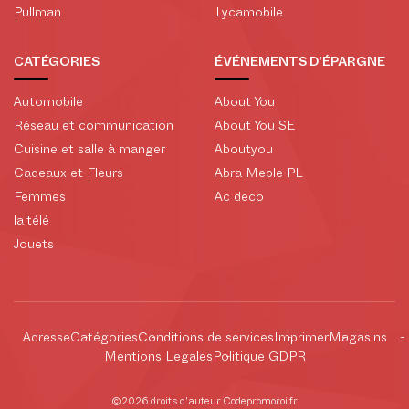
Pullman
Lycamobile
CATÉGORIES
ÉVÉNEMENTS D'ÉPARGNE
Automobile
About You
Réseau et communication
About You SE
Cuisine et salle à manger
Aboutyou
Cadeaux et Fleurs
Abra Meble PL
Femmes
Ac deco
la télé
Jouets
Adresse
Catégories
Conditions de services
Imprimer
Magasins
Mentions Legales
Politique GDPR
©2026 droits d'auteur Codepromoroi.fr