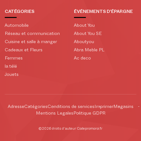
CATÉGORIES
ÉVÉNEMENTS D'ÉPARGNE
Automobile
About You
Réseau et communication
About You SE
Cuisine et salle à manger
Aboutyou
Cadeaux et Fleurs
Abra Meble PL
Femmes
Ac deco
la télé
Jouets
Adresse
Catégories
Conditions de services
Imprimer
Magasins
Mentions Legales
Politique GDPR
©2026 droits d'auteur Codepromoroi.fr