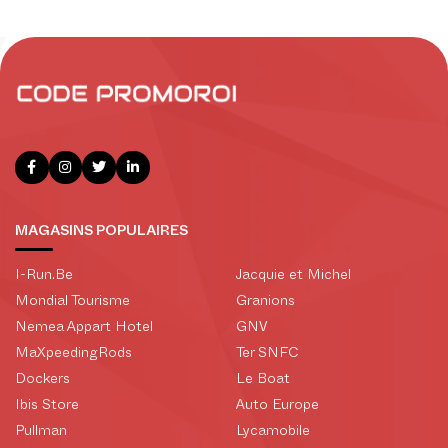
MAGASINS POPULAIRES
I-Run.Be
Jacquie et Michel
Mondial Tourisme
Granions
Nemea Appart Hotel
GNV
MaXpeedingRods
Ter SNFC
Dockers
Le Boat
Ibis Store
Auto Europe
Pullman
Lycamobile