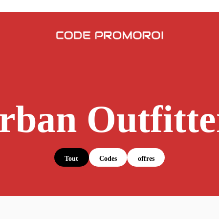
rban Outfitte
Tout
Codes
offres