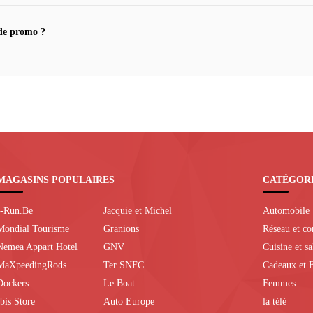
de promo ?
MAGASINS POPULAIRES
CATÉGOR
I-Run.Be
Jacquie et Michel
Automobile
Mondial Tourisme
Granions
Réseau et c
Nemea Appart Hotel
GNV
Cuisine et s
MaXpeedingRods
Ter SNFC
Cadeaux et F
Dockers
Le Boat
Femmes
Ibis Store
Auto Europe
la télé