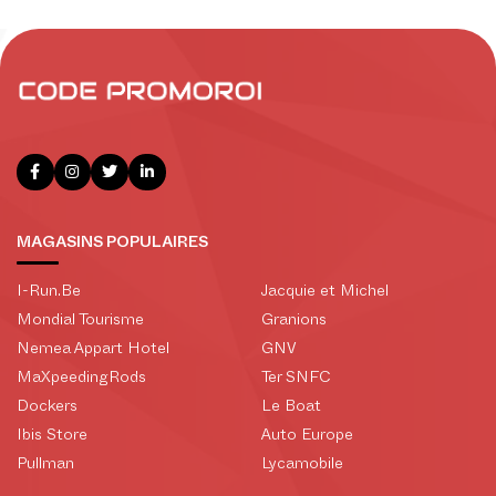
MAGASINS POPULAIRES
I-Run.Be
Jacquie et Michel
Mondial Tourisme
Granions
Nemea Appart Hotel
GNV
MaXpeedingRods
Ter SNFC
Dockers
Le Boat
Ibis Store
Auto Europe
Pullman
Lycamobile