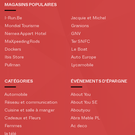
MAGASINS POPULAIRES
I-Run.Be
Jacquie et Michel
Mondial Tourisme
Granions
Nemea Appart Hotel
GNV
MaXpeedingRods
Ter SNFC
Dockers
Le Boat
Ibis Store
Auto Europe
Pullman
Lycamobile
CATÉGORIES
ÉVÉNEMENTS D'ÉPARGNE
Automobile
About You
Réseau et communication
About You SE
Cuisine et salle à manger
Aboutyou
Cadeaux et Fleurs
Abra Meble PL
Femmes
Ac deco
la télé