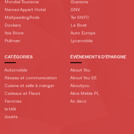
Mondial Tourisme
Granions
Nemea Appart Hotel
GNV
MaXpeedingRods
Ter SNFC
Dockers
Le Boat
Ibis Store
Auto Europe
Pullman
Lycamobile
CATÉGORIES
ÉVÉNEMENTS D'ÉPARGNE
Automobile
About You
Réseau et communication
About You SE
Cuisine et salle à manger
Aboutyou
Cadeaux et Fleurs
Abra Meble PL
Femmes
Ac deco
la télé
Jouets