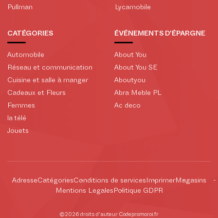
Pullman
Lycamobile
CATÉGORIES
ÉVÉNEMENTS D'ÉPARGNE
Automobile
About You
Réseau et communication
About You SE
Cuisine et salle à manger
Aboutyou
Cadeaux et Fleurs
Abra Meble PL
Femmes
Ac deco
la télé
Jouets
Adresse
Catégories
Conditions de services
Imprimer
Magasins
Mentions Legales
Politique GDPR
©2026 droits d'auteur Codepromoroi.fr