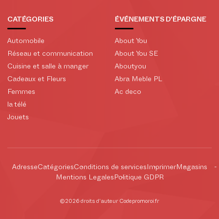
CATÉGORIES
ÉVÉNEMENTS D'ÉPARGNE
Automobile
About You
Réseau et communication
About You SE
Cuisine et salle à manger
Aboutyou
Cadeaux et Fleurs
Abra Meble PL
Femmes
Ac deco
la télé
Jouets
Adresse
Catégories
Conditions de services
Imprimer
Magasins
Mentions Legales
Politique GDPR
©2026 droits d'auteur Codepromoroi.fr