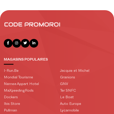
MAGASINS POPULAIRES
I-Run.Be
Jacquie et Michel
Mondial Tourisme
Granions
Nemea Appart Hotel
GNV
MaXpeedingRods
Ter SNFC
Dockers
Le Boat
Ibis Store
Auto Europe
Pullman
Lycamobile