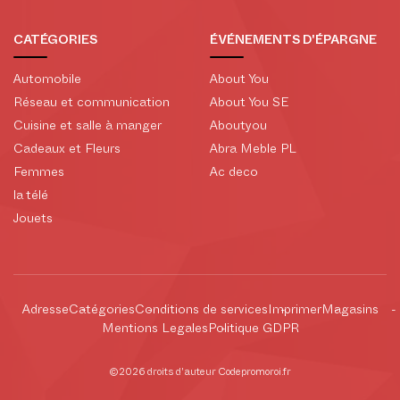
CATÉGORIES
ÉVÉNEMENTS D'ÉPARGNE
Automobile
About You
Réseau et communication
About You SE
Cuisine et salle à manger
Aboutyou
Cadeaux et Fleurs
Abra Meble PL
Femmes
Ac deco
la télé
Jouets
Adresse
Catégories
Conditions de services
Imprimer
Magasins
Mentions Legales
Politique GDPR
©2026 droits d'auteur Codepromoroi.fr