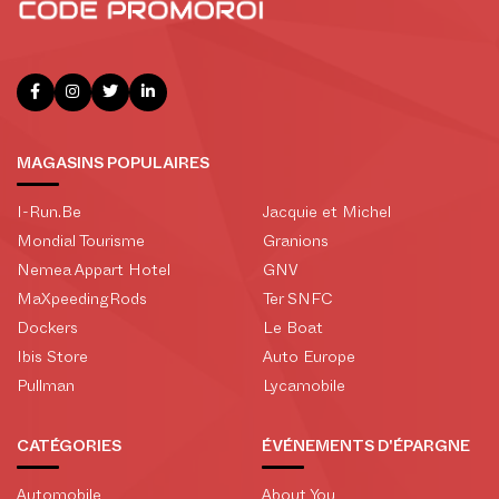
MAGASINS POPULAIRES
I-Run.Be
Jacquie et Michel
Mondial Tourisme
Granions
Nemea Appart Hotel
GNV
MaXpeedingRods
Ter SNFC
Dockers
Le Boat
Ibis Store
Auto Europe
Pullman
Lycamobile
CATÉGORIES
ÉVÉNEMENTS D'ÉPARGNE
Automobile
About You