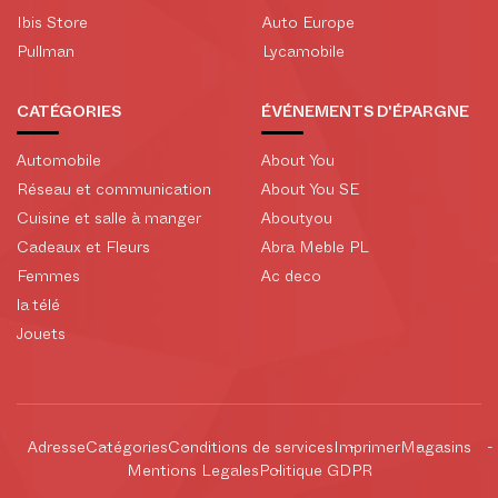
Ibis Store
Auto Europe
Pullman
Lycamobile
CATÉGORIES
ÉVÉNEMENTS D'ÉPARGNE
Automobile
About You
Réseau et communication
About You SE
Cuisine et salle à manger
Aboutyou
Cadeaux et Fleurs
Abra Meble PL
Femmes
Ac deco
la télé
Jouets
Adresse
Catégories
Conditions de services
Imprimer
Magasins
Mentions Legales
Politique GDPR