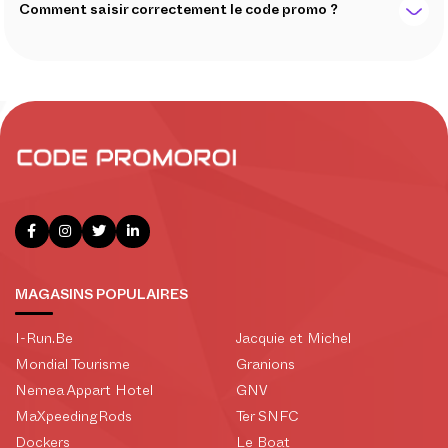
Comment saisir correctement le code promo ?
MAGASINS POPULAIRES
I-Run.Be
Jacquie et Michel
Mondial Tourisme
Granions
Nemea Appart Hotel
GNV
MaXpeedingRods
Ter SNFC
Dockers
Le Boat