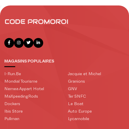
MAGASINS POPULAIRES
I-Run.Be
Jacquie et Michel
Mondial Tourisme
Granions
Nemea Appart Hotel
GNV
MaXpeedingRods
Ter SNFC
Dockers
Le Boat
Ibis Store
Auto Europe
Pullman
Lycamobile