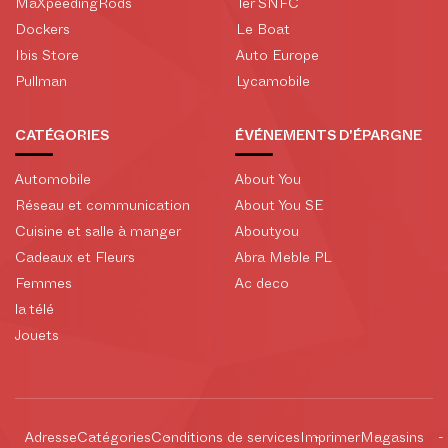
MaXpeedingRods
Ter SNFC
Dockers
Le Boat
Ibis Store
Auto Europe
Pullman
Lycamobile
CATÉGORIES
ÉVÉNEMENTS D'ÉPARGNE
Automobile
About You
Réseau et communication
About You SE
Cuisine et salle à manger
Aboutyou
Cadeaux et Fleurs
Abra Meble PL
Femmes
Ac deco
la télé
Jouets
Adresse
Catégories
Conditions de services
Imprimer
Magasins