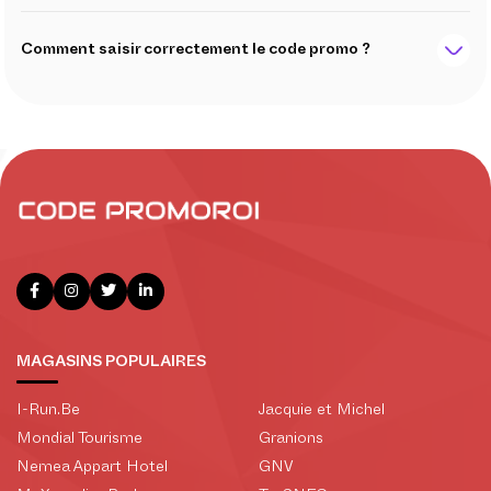
Comment saisir correctement le code promo ?
MAGASINS POPULAIRES
I-Run.Be
Jacquie et Michel
Mondial Tourisme
Granions
Nemea Appart Hotel
GNV