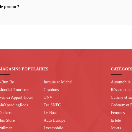
de promo ?
MAGASINS POPULAIRES
CATÉGOR
I-Run.Be
Jacquie et Michel
Automobile
Mondial Tourisme
Granions
Réseau et c
Nemea Appart Hotel
GNV
Cuisine et s
MaXpeedingRods
Ter SNFC
Cadeaux et F
Dockers
Le Boat
Femmes
Ibis Store
Auto Europe
la télé
Pullman
Lycamobile
Jouets