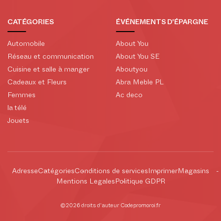
CATÉGORIES
ÉVÉNEMENTS D'ÉPARGNE
Automobile
About You
Réseau et communication
About You SE
Cuisine et salle à manger
Aboutyou
Cadeaux et Fleurs
Abra Meble PL
Femmes
Ac deco
la télé
Jouets
Adresse
Catégories
Conditions de services
Imprimer
Magasins
Mentions Legales
Politique GDPR
©2026 droits d'auteur Codepromoroi.fr