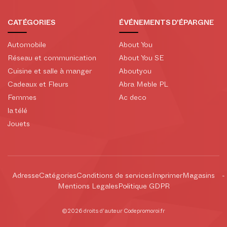
CATÉGORIES
ÉVÉNEMENTS D'ÉPARGNE
Automobile
About You
Réseau et communication
About You SE
Cuisine et salle à manger
Aboutyou
Cadeaux et Fleurs
Abra Meble PL
Femmes
Ac deco
la télé
Jouets
Adresse
Catégories
Conditions de services
Imprimer
Magasins
Mentions Legales
Politique GDPR
©2026 droits d'auteur Codepromoroi.fr