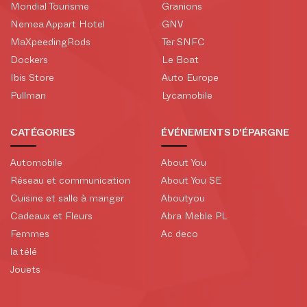
Mondial Tourisme
Granions
Nemea Appart Hotel
GNV
MaXpeedingRods
Ter SNFC
Dockers
Le Boat
Ibis Store
Auto Europe
Pullman
Lycamobile
CATÉGORIES
ÉVÉNEMENTS D'ÉPARGNE
Automobile
About You
Réseau et communication
About You SE
Cuisine et salle à manger
Aboutyou
Cadeaux et Fleurs
Abra Meble PL
Femmes
Ac deco
la télé
Jouets