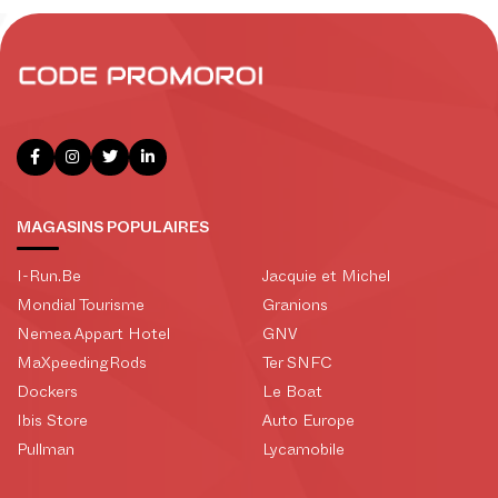
MAGASINS POPULAIRES
I-Run.Be
Jacquie et Michel
Mondial Tourisme
Granions
Nemea Appart Hotel
GNV
MaXpeedingRods
Ter SNFC
Dockers
Le Boat
Ibis Store
Auto Europe
Pullman
Lycamobile