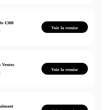
De €300
Voir la remise
é
 Ventes
Voir la remise
é
’aimant