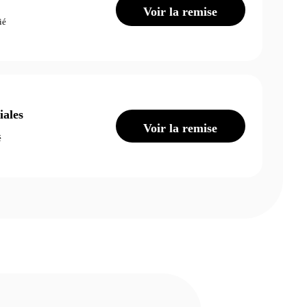
Voir la remise
ié
iales
Voir la remise
é