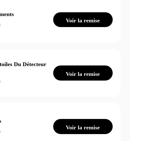
ements
Voir la remise
é
oiles Du Détecteur
Voir la remise
é
s
Voir la remise
é