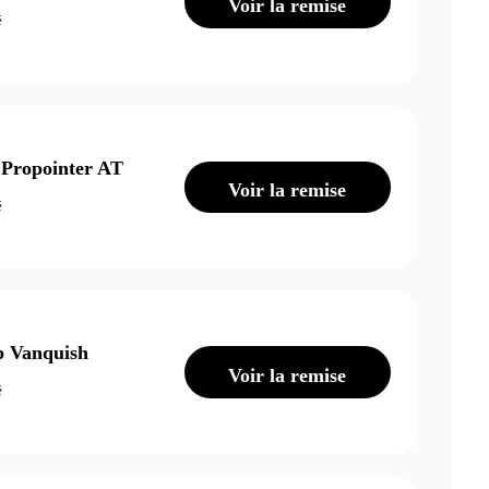
Voir la remise
é
 Propointer AT
Voir la remise
é
b Vanquish
Voir la remise
é