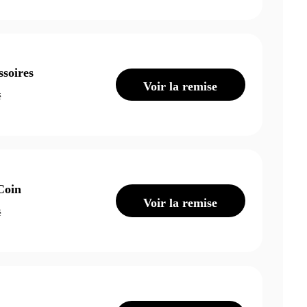
soires
Voir la remise
é
Coin
Voir la remise
é