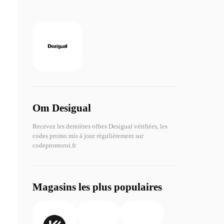
Om Desigual
Recevez les dernières offres Desigual vérifiées, les
codes promo mis à jour régulièrement sur
codepromoroi.fr
Magasins les plus populaires