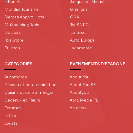
I-Run.Be
Jacquie et Michel
Mondial Tourisme
Granions
Nemea Appart Hotel
GNV
MaXpeedingRods
Ter SNFC
Dockers
Le Boat
Ibis Store
Auto Europe
Pullman
Lycamobile
CATÉGORIES
ÉVÉNEMENTS D'ÉPARGNE
Automobile
About You
Réseau et communication
About You SE
Cuisine et salle à manger
Aboutyou
Cadeaux et Fleurs
Abra Meble PL
Femmes
Ac deco
la télé
Jouets