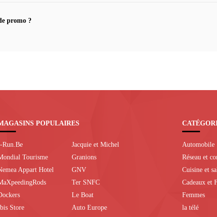
de promo ?
MAGASINS POPULAIRES
CATÉGOR
I-Run.Be
Jacquie et Michel
Automobile
Mondial Tourisme
Granions
Réseau et c
Nemea Appart Hotel
GNV
Cuisine et s
MaXpeedingRods
Ter SNFC
Cadeaux et F
Dockers
Le Boat
Femmes
Ibis Store
Auto Europe
la télé