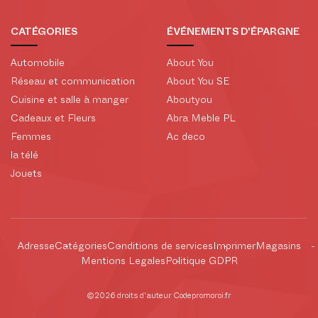
CATÉGORIES
ÉVÉNEMENTS D'ÉPARGNE
Automobile
About You
Réseau et communication
About You SE
Cuisine et salle à manger
Aboutyou
Cadeaux et Fleurs
Abra Meble PL
Femmes
Ac deco
la télé
Jouets
Adresse
Catégories
Conditions de services
Imprimer
Magasins
Mentions Legales
Politique GDPR
©2026 droits d'auteur Codepromoroi.fr