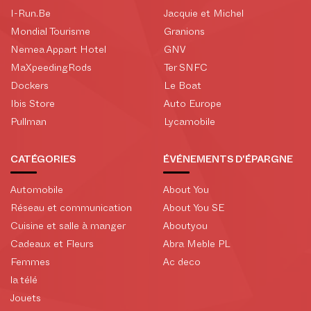
I-Run.Be
Jacquie et Michel
Mondial Tourisme
Granions
Nemea Appart Hotel
GNV
MaXpeedingRods
Ter SNFC
Dockers
Le Boat
Ibis Store
Auto Europe
Pullman
Lycamobile
CATÉGORIES
ÉVÉNEMENTS D'ÉPARGNE
Automobile
About You
Réseau et communication
About You SE
Cuisine et salle à manger
Aboutyou
Cadeaux et Fleurs
Abra Meble PL
Femmes
Ac deco
la télé
Jouets