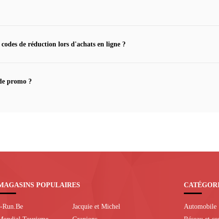
 codes de réduction lors d'achats en ligne ?
de promo ?
MAGASINS POPULAIRES
CATÉGOR
I-Run.Be
Jacquie et Michel
Automobile
Mondial Tourisme
Granions
Réseau et c