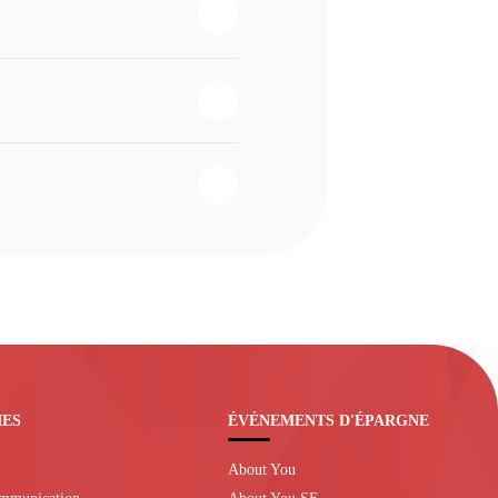
IES
ÉVÉNEMENTS D'ÉPARGNE
About You
ommunication
About You SE