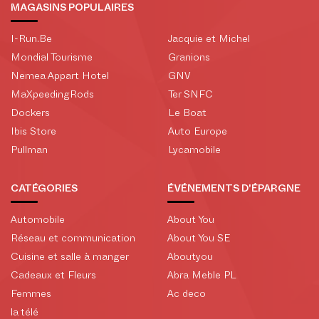
MAGASINS POPULAIRES
I-Run.Be
Jacquie et Michel
Mondial Tourisme
Granions
Nemea Appart Hotel
GNV
MaXpeedingRods
Ter SNFC
Dockers
Le Boat
Ibis Store
Auto Europe
Pullman
Lycamobile
CATÉGORIES
ÉVÉNEMENTS D'ÉPARGNE
Automobile
About You
Réseau et communication
About You SE
Cuisine et salle à manger
Aboutyou
Cadeaux et Fleurs
Abra Meble PL
Femmes
Ac deco
la télé