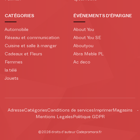
CATÉGORIES
ÉVÉNEMENTS D'ÉPARGNE
Automobile
About You
Réseau et communication
About You SE
Cuisine et salle à manger
Aboutyou
Cadeaux et Fleurs
Abra Meble PL
Femmes
Ac deco
la télé
Jouets
Adresse
Catégories
Conditions de services
Imprimer
Magasins
Mentions Legales
Politique GDPR
©2026 droits d'auteur Codepromoroi.fr