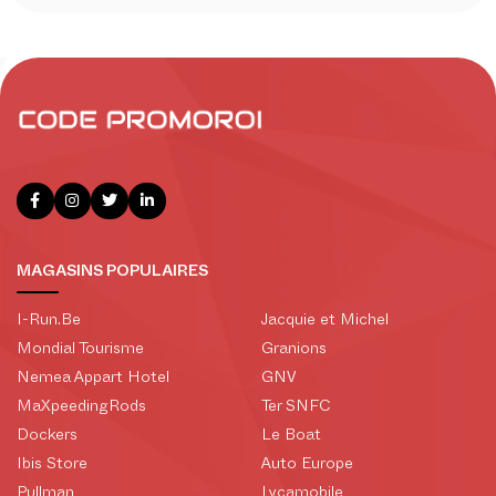
MAGASINS POPULAIRES
I-Run.Be
Jacquie et Michel
Mondial Tourisme
Granions
Nemea Appart Hotel
GNV
MaXpeedingRods
Ter SNFC
Dockers
Le Boat
Ibis Store
Auto Europe
Pullman
Lycamobile