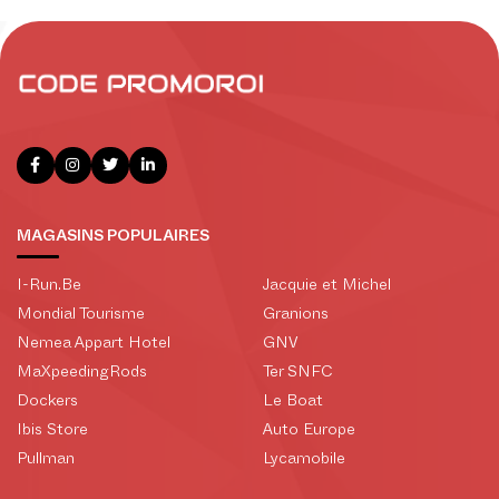
MAGASINS POPULAIRES
I-Run.Be
Jacquie et Michel
Mondial Tourisme
Granions
Nemea Appart Hotel
GNV
MaXpeedingRods
Ter SNFC
Dockers
Le Boat
Ibis Store
Auto Europe
Pullman
Lycamobile