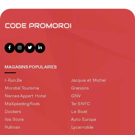
MAGASINS POPULAIRES
I-Run.Be
Jacquie et Michel
Mondial Tourisme
Granions
Nemea Appart Hotel
GNV
MaXpeedingRods
Ter SNFC
Dockers
Le Boat
Ibis Store
Auto Europe
Pullman
Lycamobile