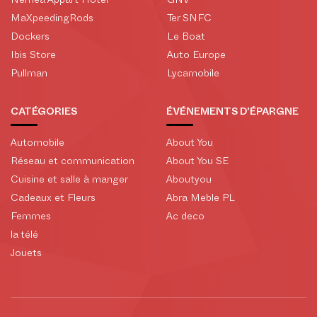
Nemea Appart Hotel
GNV
MaXpeedingRods
Ter SNFC
Dockers
Le Boat
Ibis Store
Auto Europe
Pullman
Lycamobile
CATÉGORIES
ÉVÉNEMENTS D'ÉPARGNE
Automobile
About You
Réseau et communication
About You SE
Cuisine et salle à manger
Aboutyou
Cadeaux et Fleurs
Abra Meble PL
Femmes
Ac deco
la télé
Jouets