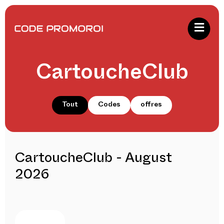
CartoucheClub
Tout
Codes
offres
CartoucheClub - August
2026