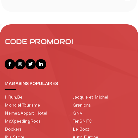
MAGASINS POPULAIRES
I-Run.Be
Jacquie et Michel
Mondial Tourisme
Granions
Nemea Appart Hotel
GNV
MaXpeedingRods
Ter SNFC
Dockers
Le Boat
Ibis Store
Auto Europe