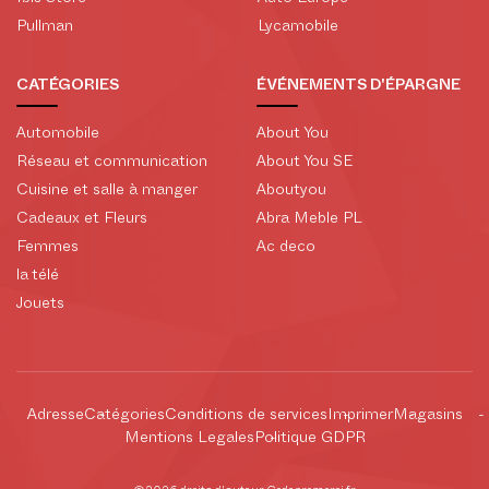
Pullman
Lycamobile
CATÉGORIES
ÉVÉNEMENTS D'ÉPARGNE
Automobile
About You
Réseau et communication
About You SE
Cuisine et salle à manger
Aboutyou
Cadeaux et Fleurs
Abra Meble PL
Femmes
Ac deco
la télé
Jouets
Adresse
Catégories
Conditions de services
Imprimer
Magasins
Mentions Legales
Politique GDPR