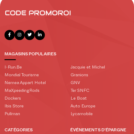
MAGASINS POPULAIRES
I-Run.Be
Jacquie et Michel
Mondial Tourisme
Granions
Nemea Appart Hotel
GNV
MaXpeedingRods
Ter SNFC
Dockers
Le Boat
Ibis Store
Auto Europe
Pullman
Lycamobile
CATÉGORIES
ÉVÉNEMENTS D'ÉPARGNE