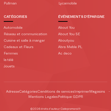
Pullman
Lycamobile
CATÉGORIES
ÉVÉNEMENTS D'ÉPARGNE
Automobile
About You
Réseau et communication
About You SE
Cuisine et salle à manger
Aboutyou
Cadeaux et Fleurs
Abra Meble PL
Femmes
Ac deco
la télé
Jouets
Adresse
Catégories
Conditions de services
Imprimer
Magasins
Mentions Legales
Politique GDPR
©2026 droits d'auteur Codepromoroi.fr