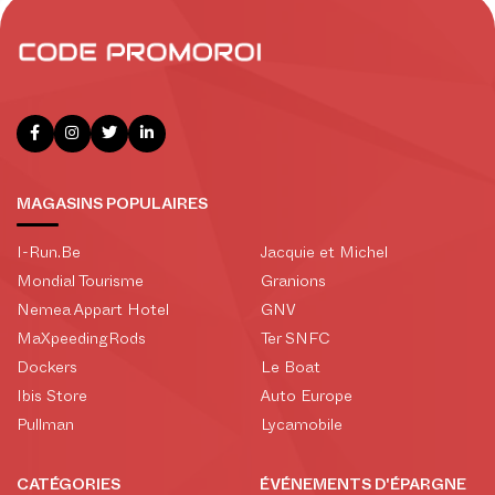
MAGASINS POPULAIRES
I-Run.Be
Jacquie et Michel
Mondial Tourisme
Granions
Nemea Appart Hotel
GNV
MaXpeedingRods
Ter SNFC
Dockers
Le Boat
Ibis Store
Auto Europe
Pullman
Lycamobile
CATÉGORIES
ÉVÉNEMENTS D'ÉPARGNE