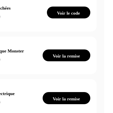
chées
Voir le code
é
ique Monster
Voir la remise
é
ectrique
Voir la remise
é