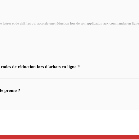
ettres et de chiffres qui accorde une réduction lors de son application aux commandes en ligne
 codes de réduction lors d'achats en ligne ?
de promo ?