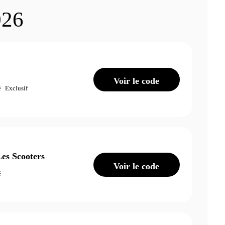
026
Voir le code
é
Exclusif
es Scooters
Voir le code
é