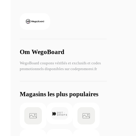
Om WegoBoard
WegoBoard coupons vérifiés et exclusifs et codes
promotionnels disponibles sur codepromoroi.fr
Magasins les plus populaires