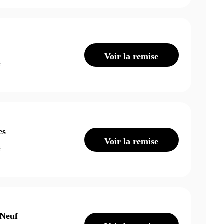
Voir la remise
é
es
Voir la remise
é
 Neuf