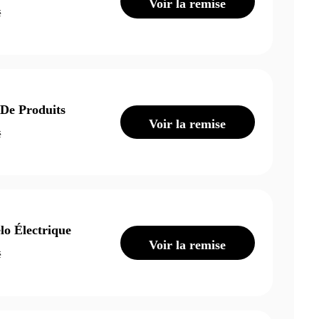
Voir la remise
é
De Produits
Voir la remise
é
o Électrique
Voir la remise
é