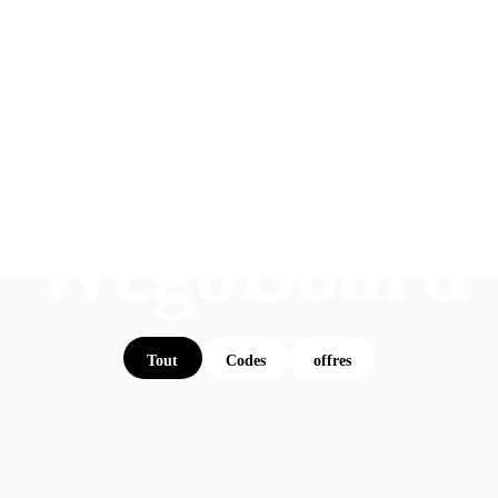
WegoBoard
Tout
Codes
offres