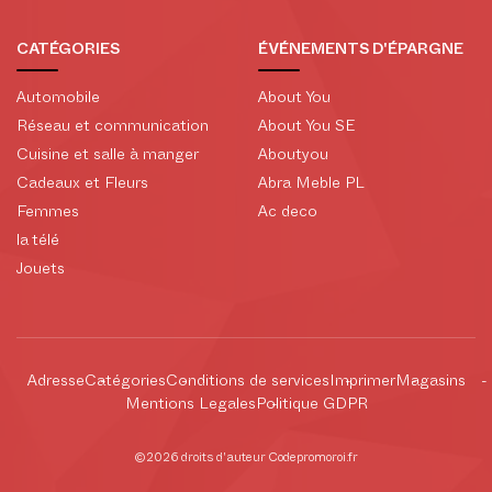
CATÉGORIES
ÉVÉNEMENTS D'ÉPARGNE
Automobile
About You
Réseau et communication
About You SE
Cuisine et salle à manger
Aboutyou
Cadeaux et Fleurs
Abra Meble PL
Femmes
Ac deco
la télé
Jouets
Adresse
Catégories
Conditions de services
Imprimer
Magasins
Mentions Legales
Politique GDPR
©2026 droits d'auteur Codepromoroi.fr