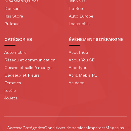
MaXpeedingRods
Ter SNFC
Dockers
Le Boat
Ibis Store
Auto Europe
Pullman
Lycamobile
CATÉGORIES
ÉVÉNEMENTS D'ÉPARGNE
Automobile
About You
Réseau et communication
About You SE
Cuisine et salle à manger
Aboutyou
Cadeaux et Fleurs
Abra Meble PL
Femmes
Ac deco
la télé
Jouets
Adresse
Catégories
Conditions de services
Imprimer
Magasins