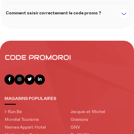
Comment saisir correctement le code promo ?
MAGASINS POPULAIRES
I-Run.Be
Jacquie et Michel
Mondial Tourisme
Granions
Nemea Appart Hotel
GNV