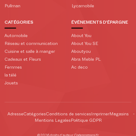
Pullman
Lycamobile
CATÉGORIES
ÉVÉNEMENTS D'ÉPARGNE
Automobile
About You
Réseau et communication
About You SE
Cuisine et salle à manger
Aboutyou
Cadeaux et Fleurs
Abra Meble PL
Femmes
Ac deco
la télé
Jouets
Adresse
Catégories
Conditions de services
Imprimer
Magasins
Mentions Legales
Politique GDPR
©2026 droits d'auteur Codepromoroi.fr